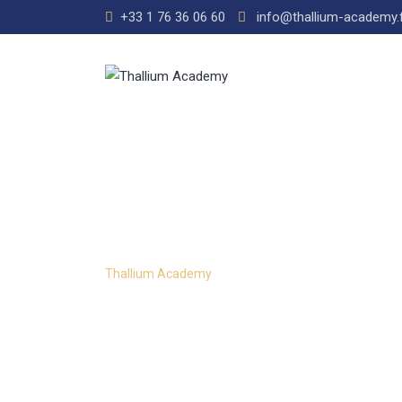
+33 1 76 36 06 60
info@thallium-academy.
Instructors 2
Thallium Academy
-
Instructors 2