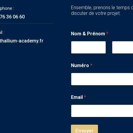
Ensemble, prenons le temps 
éphone :
discuter de votre projet.
76 36 06 60
l :
Nom & Prénom
*
thallium-academy.fr
Numéro
*
Email
*
Envoyer