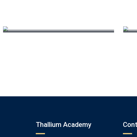
Daziy Millar
PHP Expert
Thallium Academy
Cont