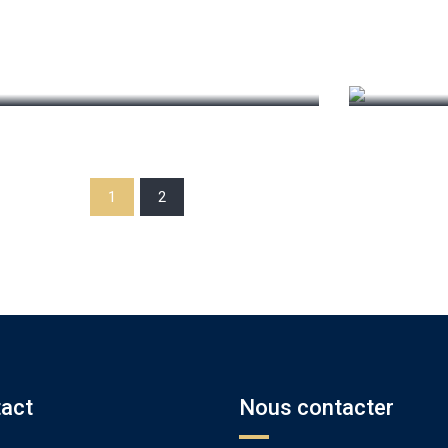
Rosy Janner
WordPress Ninja
1
2
act
Nous contacter