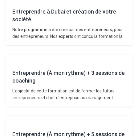
innovante pour rendre l’apprentissage facile et…
Entreprendre à Dubai et création de votre
société
Notre programme a été créé par des entrepreneurs, pour
des entrepreneurs. Nos experts ont conçu la formation la
plus complète pour vous aider à créer et lancer votre
entreprise avec succès à Dubai aux Émirats Arabes Unis.
Nous utilisons une approche pédagogique intuitive et
innovante pour rendre l’apprentissage facile et…
Entreprendre (À mon rythme) + 3 sessions de
coaching
L’objectif de cette formation est de former les futurs
entrepreneurs et chef d’entreprise au management
d’entreprise. Avec cette formation, vous avez la certitude
d’acquérir des compétences utiles et nécessaires pour
créer votre entreprise et développer vos affaires. Vous
deviendrez ainsi un professionnel compétent dans
l’analyse de marché, la conception de…
Entreprendre (À mon rythme) + 5 sessions de