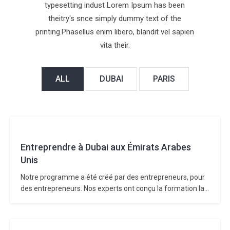
typesetting indust Lorem Ipsum has been
theitry's snce simply dummy text of the
printing.Phasellus enim libero, blandit vel sapien
vita their.
ALL
DUBAI
PARIS
Entreprendre à Dubai aux Émirats Arabes
Unis
Notre programme a été créé par des entrepreneurs, pour
des entrepreneurs. Nos experts ont conçu la formation la
plus complète pour vous aider à créer et lancer votre
entreprise avec succès à Dubai aux Émirats Arabes Unis.
Nous utilisons une approche pédagogique intuitive et