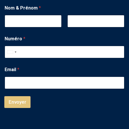
Nom & Prénom
*
Numéro
*
U
n
i
Email
*
t
e
d
S
Envoyer
t
a
t