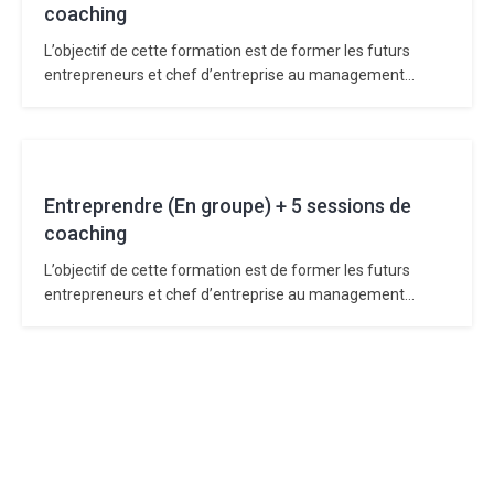
coaching
L’objectif de cette formation est de former les futurs
entrepreneurs et chef d’entreprise au management
d’entreprise. Avec cette formation, vous avez la certitude
d’acquérir des compétences utiles et nécessaires pour
créer votre entreprise et développer vos affaires. Vous
deviendrez ainsi un professionnel compétent dans
l’analyse de marché, la conception de…
Entreprendre (En groupe) + 5 sessions de
coaching
L’objectif de cette formation est de former les futurs
entrepreneurs et chef d’entreprise au management
d’entreprise. Avec cette formation, vous avez la certitude
d’acquérir des compétences utiles et nécessaires pour
créer votre entreprise et développer vos affaires. Vous
deviendrez ainsi un professionnel compétent dans
l’analyse de marché, la conception de…