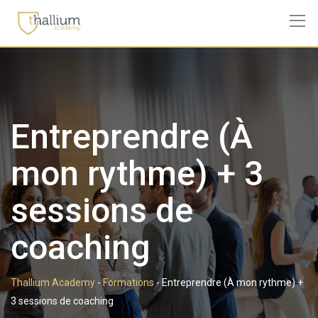
Skip
to
content
Entreprendre (À
mon rythme) + 3
sessions de
coaching
Thallium Academy
-
Formations
-
Entreprendre (À mon rythme) +
3 sessions de coaching