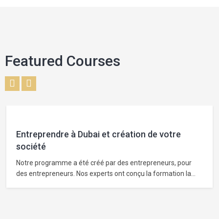
Featured Courses
Entreprendre à Dubai et création de votre
société
Notre programme a été créé par des entrepreneurs, pour
des entrepreneurs. Nos experts ont conçu la formation la
plus complète pour vous aider à créer et lancer votre
entreprise avec succès à Dubai aux Émirats Arabes Unis.
Nous utilisons une approche pédagogique intuitive et
innovante pour rendre l’apprentissage facile et…