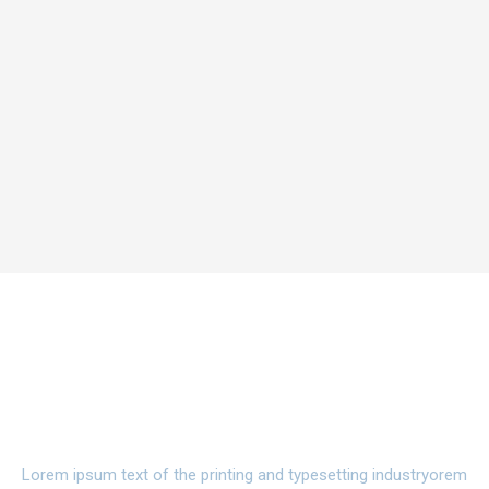
Watch Campus Life Video
Tour
Lorem ipsum text of the printing and typesetting industryorem