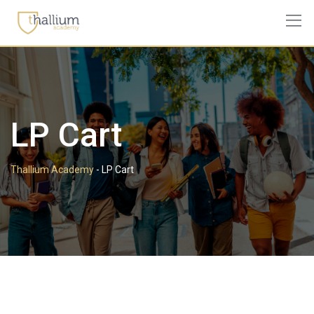
Skip
to
content
LP Cart
Thallium Academy
-
LP Cart