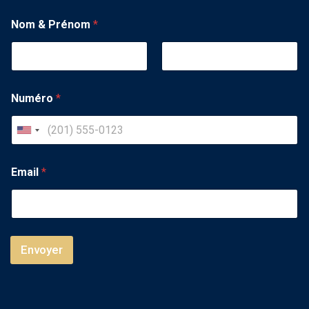
Nom & Prénom
*
Numéro
*
U
n
i
Email
*
t
e
d
S
Envoyer
t
a
t